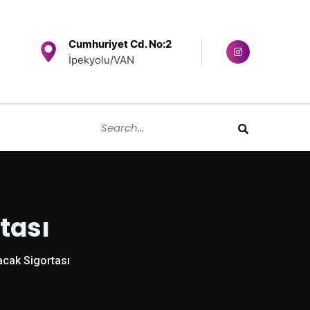
Cumhuriyet Cd. No:2
İpekyolu/VAN
tası
acak Sigortası