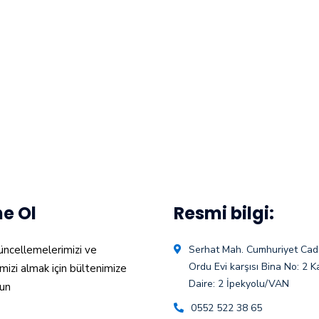
e Ol
Resmi bilgi:
üncellemelerimizi ve
Serhat Mah. Cumhuriyet Cad.
Ordu Evi karşısı Bina No: 2 Ka
mizi almak için bültenimize
Daire: 2 İpekyolu/VAN
un
0552 522 38 65