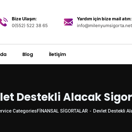
Bize Ulaşın:
Yardım için bize mail atın:
0(552) 522 38 65
info@milenyumsigorta.net
zda
Blog
İletişim
let Destekli Alacak Sigor
rvice Categories
FİNANSAL SİGORTALAR
Devlet Destekli Al