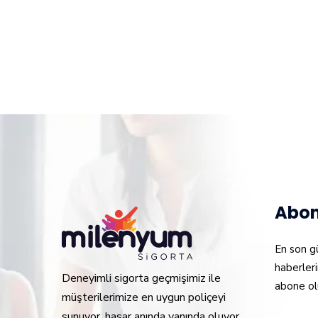
Abon
En son g
haberleri
Deneyimli sigorta geçmişimiz ile
abone ol
müşterilerimize en uygun poliçeyi
sunuyor, hasar anında yanında oluyor